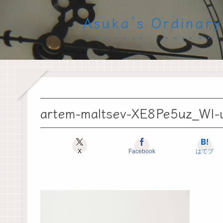
Asuka’s Ord
artem-maltsev-XE8Pe5uz_WI-
X
Facebook
はてブ