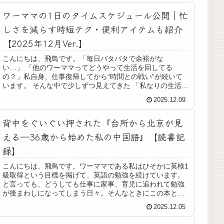
ワーママの1日のタイムスケジュール公開｜忙
しさを減らす時短テク・便利アイテムも紹介
【2025年12月Ver.】
こんにちは、飛鳥です。「毎日バタバタで余裕がな
い…」 「他のワーママってどうやって生活を回してる
の？」私自身、仕事復帰してから“時間との戦い”が続いて
います。 そんな中で少しずつ見えてきた 「私なりの生活の
回し方」や「時間を生み出す工夫」 ...
2025.12.09
背中をぐいぐい押された『台所から北京が見
える―36歳から始めた私の中国語』【読書記
録】
こんにちは、飛鳥です。ワーママである私はひそかに英検1
級取得という目標を掲げて、英語の勉強を続けています。
と言っても、どうしても仕事に家事、育児に追われて勉強
が後まわしになってしまう日々。そんなときにこの本と出
合いました。📘今回読んだ本はこ...
2025.12.05