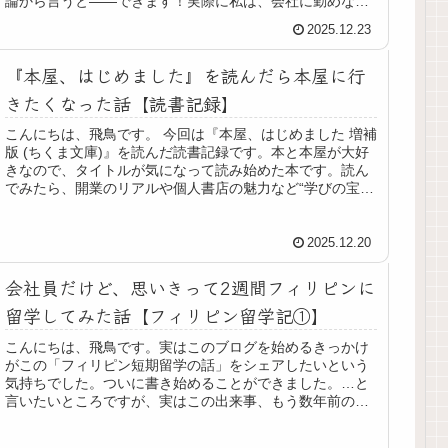
論から言うと――できます！実際に私は、会社に勤めなが
ら2週間のフィリピン短期留学を...
2025.12.23
『本屋、はじめました』を読んだら本屋に行
きたくなった話【読書記録】
こんにちは、飛鳥です。 今回は『本屋、はじめました 増補
版 (ちくま文庫)』を読んだ読書記録です。本と本屋が大好
きなので、タイトルが気になって読み始めた本です。読ん
でみたら、開業のリアルや個人書店の魅力など“学びの宝
庫”でした。📘 今回読ん...
2025.12.20
会社員だけど、思いきって2週間フィリピンに
留学してみた話【フィリピン留学記①】
こんにちは、飛鳥です。実はこのブログを始めるきっかけ
がこの「フィリピン短期留学の話」をシェアしたいという
気持ちでした。ついに書き始めることができました。…と
言いたいところですが、実はこの出来事、もう数年前のこ
と。「あれを書きたい」と思ったま...