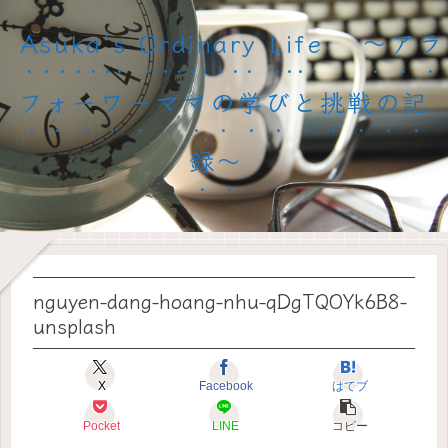
Asuka’s Ordinary Life 〜アラ
フォーワーママの学びと挑戦の記
録〜
nguyen-dang-hoang-nhu-qDgTQOYk6B8-
unsplash
X
Facebook
はてブ
Pocket
LINE
コピー