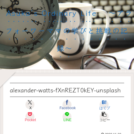
Asuka’s Ordinary Life 〜アラ
フォーワーママの学びと挑戦の記
録〜
alexander-watts-fXnREZT0kEY-unsplash
X
Facebook
はてブ
Pocket
LINE
コピー