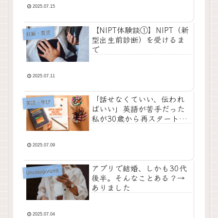
2025.07.15
【NIPT体験談①】NIPT（新
妊娠・育児
型出生前診断）を受けるま
で
2025.07.11
「話せなくていい、伝われ
英語・学び
ばいい」英語が苦手だった
私が30歳から再スタートし
たリアル体験記
2025.07.09
アプリで結婚、しかも30代
Uncategorized
後半。そんなことある？→
ありました
2025.07.04