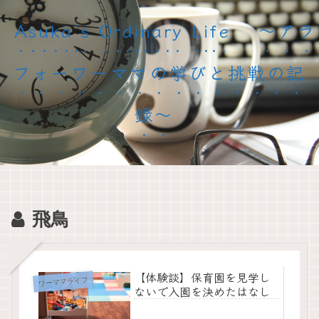
Asuka’s Ordinary Life 〜アラ
フォーワーママの学びと挑戦の記
録〜
飛鳥
【体験談】保育園を見学し
ワーママライフ
ないで入園を決めたはなし