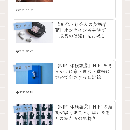
2025.12.02
【30代・社会人の英語学
英語・学び
習】オンライン英会話で
「成長の停滞」を打破した
リアルな体験談｜私がレア
ジョブを選んだ理由
2025.07.22
【NIPT体験談③】NIPTをき
妊娠・育児
っかけに命・選択・覚悟に
ついて向き合った記録
2025.07.18
【NIPT体験談②】NIPTの結
妊娠・育児
果が届くまでと、届いたあ
との私たちの気持ち